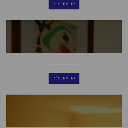
RÉSERVER!
Chambres Triples
Plus De Détails
RÉSERVER!
Chambre Double
[Cliquez pour agrandir]