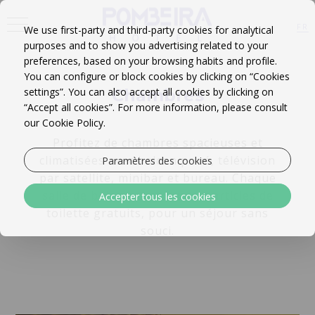
<
FR
We use first-party and third-party cookies for analytical
purposes and to show you advertising related to your
EN
PT
preferences, based on your browsing habits and profile.
You can configure or block cookies by clicking on “Cookies
settings”. You can also accept all cookies by clicking on
Chambres
“Accept all cookies”. For more information, please consult
our Cookie Policy.
Profitez de chambres spacieuses et
climatisées avec balcon privé, télévision
Paramètres des cookies
par satellite, minibar et bureau. Chaque
salle de bains est pourvue d'articles de
Accepter tous les cookies
toilette gratuits, pour un séjour sans
souci.
Chambre Familiale Plus