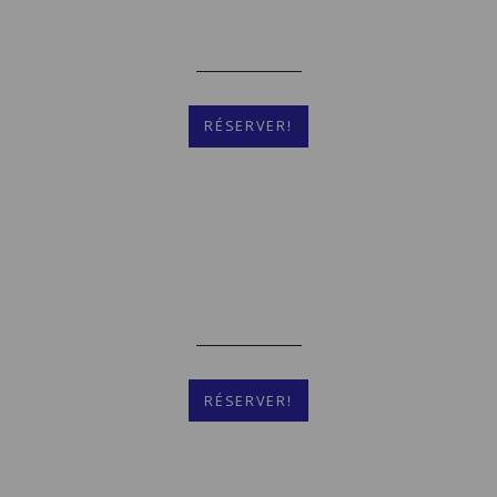
Handicapé
Plus De Détails
RÉSERVER!
Double
[Cliquez pour agrandir]
Plus De Détails
RÉSERVER!