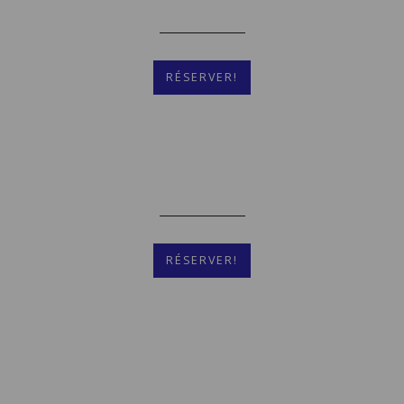
Plus De Détails
RÉSERVER!
Chambre Simple
[Cliquez pour agrandir]
Plus De Détails
RÉSERVER!
Chambre Triple - Accès
[Cliquez pour agrandir]