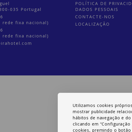
guel
POLÍTICA DE PRIVACI
300-035
Portugal
DADOS PESSOAIS
46
CONTACTE-NOS
 rede fixa nacional)
LOCALIZAÇÃO
46
 rede fixa nacional)
irahotel.com
Utilizamos cookies próprios 
mostrar publicidade relaci
hábitos de navegação e do 
clicando em “Configuração
cookies, premindo o botão 