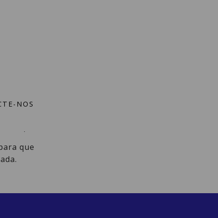
CTE-NOS
 inesquecível.
 para que
ada.