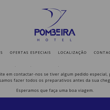
Obrigado
OS
OFERTAS ESPECIAIS
LOCALIZAÇÃO
CONTA
Agradecemos a sua reserva no nosso Hotel.
a está pronta para servi-lo para tornar a sua estadia
te em contactar-nos se tiver algum pedido especial,
samos fazer todos os preparativos antes da sua cheg
Esperamos que faça uma boa viagem.