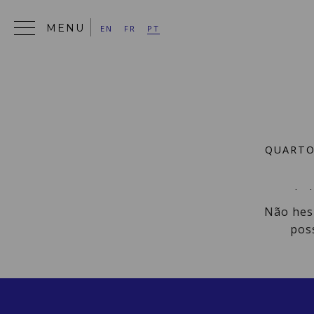
<
EN
FR
PT
QUART
A nossa equip
Não hesi
pos