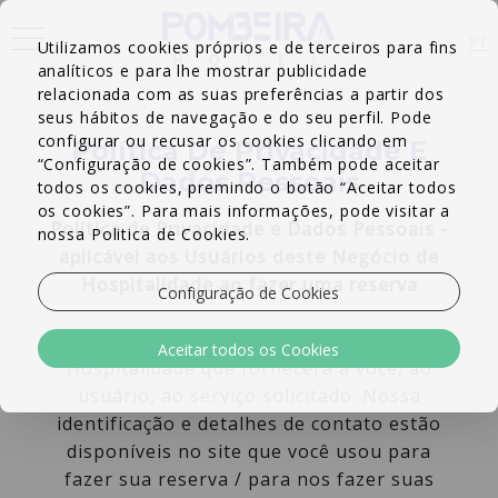
<
PT
Utilizamos cookies próprios e de terceiros para fins
analíticos e para lhe mostrar publicidade
EN
FR
relacionada com as suas preferências a partir dos
seus hábitos de navegação e do seu perfil. Pode
configurar ou recusar os cookies clicando em
Política De Privacidade E
“Configuração de cookies”. Também pode aceitar
Dados Pessoais
todos os cookies, premindo o botão “Aceitar todos
os cookies”. Para mais informações, pode visitar a
Política de Privacidade e Dados Pessoais -
nossa Politica de Cookies.
aplicável aos Usuários deste Negócio de
Hospitalidade ao fazer uma reserva
Configuração de Cookies
Controlador de Dados (nós):
O Negócio de
Aceitar todos os Cookies
Hospitalidade que fornecerá a você, ao
usuário, ao serviço solicitado. Nossa
identificação e detalhes de contato estão
disponíveis no site que você usou para
fazer sua reserva / para nos fazer suas