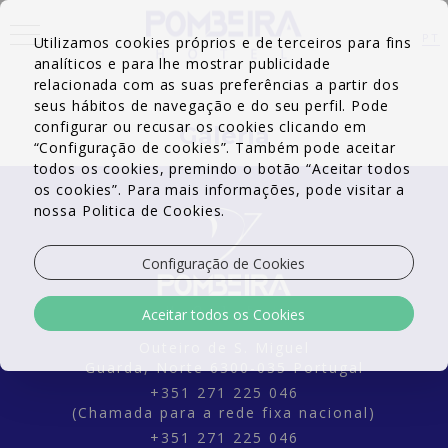
<
PT
Utilizamos cookies próprios e de terceiros para fins
analíticos e para lhe mostrar publicidade
EN
FR
relacionada com as suas preferências a partir dos
seus hábitos de navegação e do seu perfil. Pode
configurar ou recusar os cookies clicando em
Galeria
“Configuração de cookies”. Também pode aceitar
todos os cookies, premindo o botão “Aceitar todos
os cookies”. Para mais informações, pode visitar a
nossa Politica de Cookies.
Configuração de Cookies
Aceitar todos os Cookies
Outeiro de S. Miguel
Guarda,
Norte
6300-035
Portugal
+351 271 225 046
(Chamada para a rede fixa nacional)
+351 271 225 046